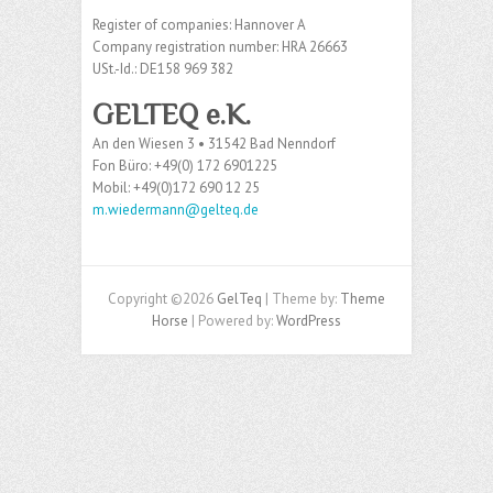
Register of companies: Hannover A
Company registration number: HRA 26663
USt.-Id.: DE158 969 382
GELTEQ
e.K.
An den Wiesen 3 • 31542 Bad Nenndorf
Fon Büro: +49(0) 172 6901225
Mobil: +49(0)172 690 12 25
m.wiedermann@gelteq.de
Copyright ©2026
GelTeq
| Theme by:
Theme
Horse
| Powered by:
WordPress