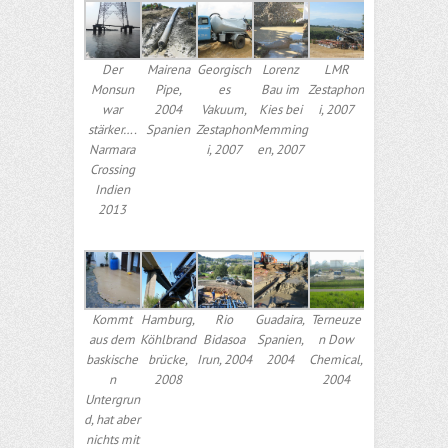
Der
Mairena
Georgisch
Lorenz
LMR
Monsun
Pipe,
es
Bau im
Zestaphon
war
2004
Vakuum,
Kies bei
i, 2007
stärker….
Spanien
Zestaphon
Memming
Narmara
i, 2007
en, 2007
Crossing
Indien
2013
Kommt
Hamburg,
Rio
Guadaira,
Terneuze
aus dem
Köhlbrand
Bidasoa
Spanien,
n Dow
baskische
brücke,
Irun, 2004
2004
Chemical,
n
2008
2004
Untergrun
d, hat aber
nichts mit