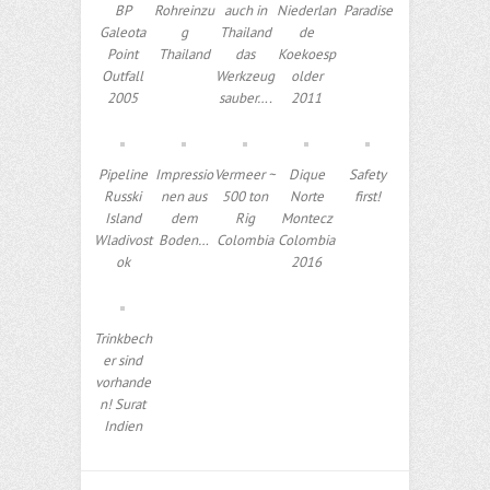
BP
Rohreinzu
auch in
Niederlan
Paradise
Galeota
g
Thailand
de
Point
Thailand
das
Koekoesp
Outfall
Werkzeug
older
2005
sauber….
2011
Pipeline
Impressio
Vermeer ~
Dique
Safety
Russki
nen aus
500 ton
Norte
first!
Island
dem
Rig
Montecz
Wladivost
Boden…
Colombia
Colombia
ok
2016
Trinkbech
er sind
vorhande
n! Surat
Indien