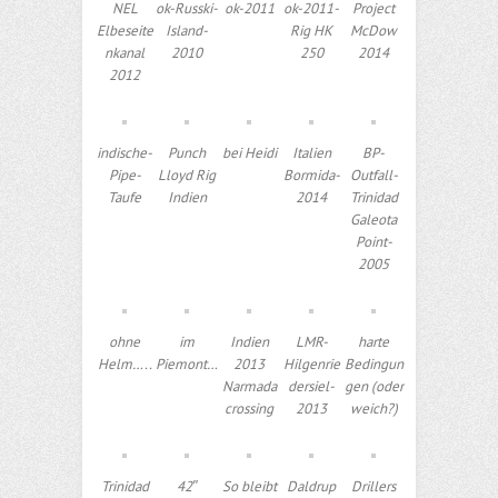
NEL
ok-Russki-
ok-2011
ok-2011-
Project
Elbeseite
Island-
Rig HK
McDow
nkanal
2010
250
2014
2012
indische-
Punch
bei Heidi
Italien
BP-
Pipe-
Lloyd Rig
Bormida-
Outfall-
Taufe
Indien
2014
Trinidad
Galeota
Point-
2005
ohne
im
Indien
LMR-
harte
Helm…..
Piemont…
2013
Hilgenrie
Bedingun
Narmada
dersiel-
gen (oder
crossing
2013
weich?)
Trinidad
42″
So bleibt
Daldrup
Drillers