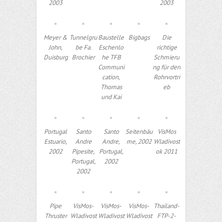
2003
2003
Meyer &
Tunnelgru
Baustelle
Bigbags
Die
John,
be Fa.
Eschenlo
richtige
Duisburg
Brochier
he TFB
Schmieru
Communi
ng für den
cation,
Rohrvortri
Thomas
eb
und Kai
Portugal
Santo
Santo
Seitenbäu
VisMos
Estuario,
Andre
Andre,
me, 2002
Wladivost
2002
Pipesite,
Portugal,
ok 2011
Portugal,
2002
2002
Pipe
VisMos-
VisMos-
VisMos-
Thailand-
Thruster
Wladivost
Wladivost
Wladivost
FTP-2-