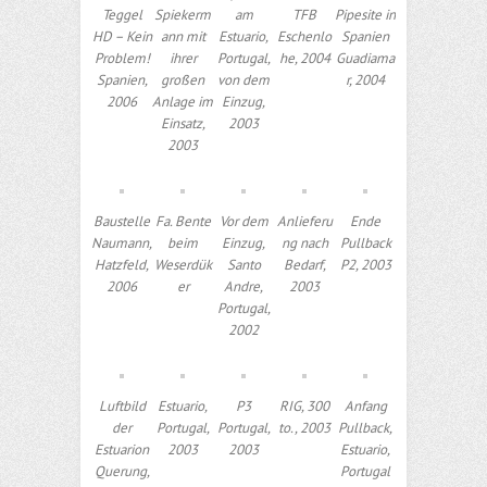
Teggel
Spiekerm
am
TFB
Pipesite in
HD – Kein
ann mit
Estuario,
Eschenlo
Spanien
Problem!
ihrer
Portugal,
he, 2004
Guadiama
Spanien,
großen
von dem
r, 2004
2006
Anlage im
Einzug,
Einsatz,
2003
2003
Baustelle
Fa. Bente
Vor dem
Anlieferu
Ende
Naumann,
beim
Einzug,
ng nach
Pullback
Hatzfeld,
Weserdük
Santo
Bedarf,
P2, 2003
2006
er
Andre,
2003
Portugal,
2002
Luftbild
Estuario,
P3
RIG, 300
Anfang
der
Portugal,
Portugal,
to., 2003
Pullback,
Estuarion
2003
2003
Estuario,
Querung,
Portugal