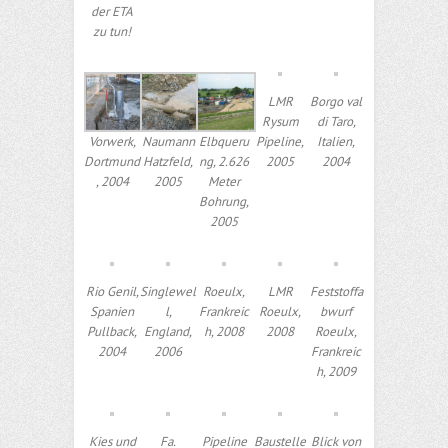
der ETA
zu tun!
LMR
Borgo val
Rysum
di Taro,
Vorwerk,
Naumann
Elbqueru
Pipeline,
Italien,
Dortmund
Hatzfeld,
ng, 2.626
2005
2004
, 2004
2005
Meter
Bohrung,
2005
Rio Genil,
Singlewel
Roeulx,
LMR
Feststoffa
Spanien
l,
Frankreic
Roeulx,
bwurf
Pullback,
England,
h, 2008
2008
Roeulx,
2004
2006
Frankreic
h, 2009
Kies und
Fa.
Pipeline
Baustelle
Blick von