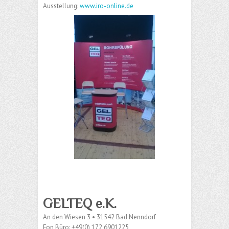
Ausstellung:
www.iro-online.de
GELTEQ
e.K.
An den Wiesen 3 • 31542 Bad Nenndorf
Fon Büro: +49(0) 172 6901225